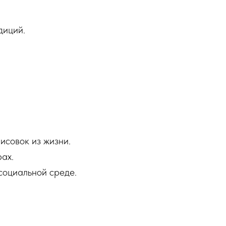
диций.
исовок из жизни.
рах.
социальной среде.