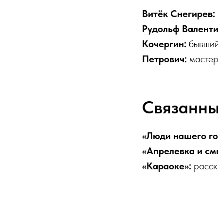
Витёк Снегирев:
Рудольф Валенти
Кочергин:
бывший 
Петрович:
мастер/
Связанны
«Люди нашего го
«Апрелевка и см
«Караоке»:
расска