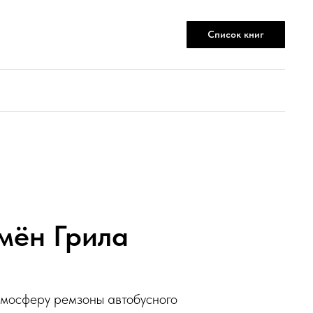
Список книг
мён Грила
тмосферу ремзоны автобусного