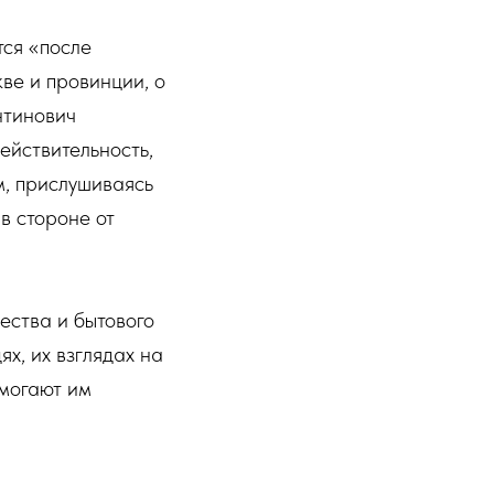
тся «после
ве и провинции, о
нтинович
ействительность,
м, прислушиваясь
 в стороне от
ества и бытового
х, их взглядах на
омогают им