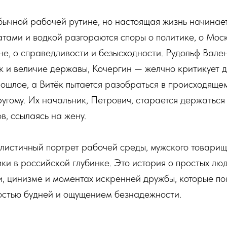
бычной рабочей рутине, но настоящая жизнь начинае
тами и водкой разгораются споры о политике, о Моск
е, о справедливости и безысходности. Рудольф Вале
к и величие державы, Кочергин — желчно критикует д
ошлое, а Витёк пытается разобраться в происходяще
другому. Их начальник, Петрович, старается держаться
в, ссылаясь на жену.
листичный портрет рабочей среды, мужского товарищ
ки в российской глубинке. Это история о простых людя
ти, цинизме и моментах искренней дружбы, которые п
ростью будней и ощущением безнадежности.