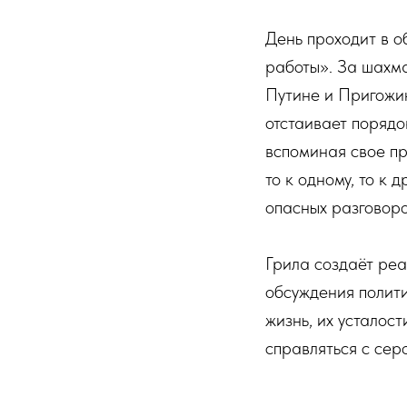
День проходит в о
работы». За шахма
Путине и Пригожин
отстаивает порядо
вспоминая свое пр
то к одному, то к 
опасных разговоро
Грила создаёт реа
обсуждения полити
жизнь, их усталос
справляться с се