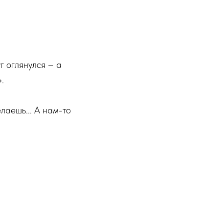
г оглянулся – а
.
елаешь... А нам-то