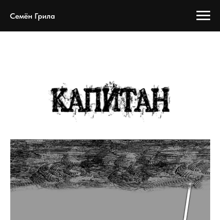
Семён Грила